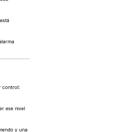
 está
 alarma
 control:
r ese nivel
lviendo y una