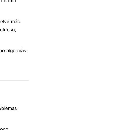
ino cómo
uelve más
intenso,
ino algo más
roblemas
poco