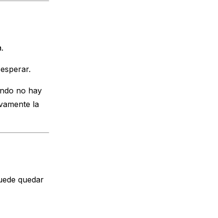
.
esperar.
ando no hay
ivamente la
puede quedar