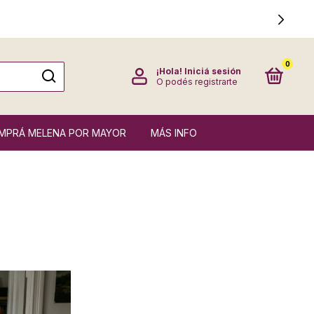
0
¡Hola!
Iniciá sesión
O podés registrarte
MPRÁ MELENA POR MAYOR
MÁS INFO