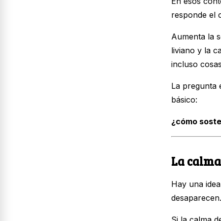
En esos cont
responde el 
Aumenta la s
liviano y la 
incluso cosa
La pregunta 
básico:
¿cómo soste
La calma
Hay una idea
desaparecen. 
Si la calma 