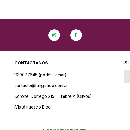
CONTACTANOS
SI
1139077645 (podés llamar)
contacto@fungishop.com.ar
Coronel Dorrego 2151, Timbre A (Olivos)
¡Visitá nuestro Blog!
Sin promesas mágicas.