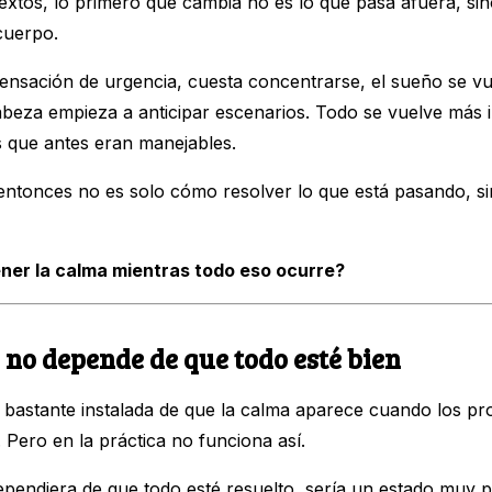
extos, lo primero que cambia no es lo que pasa afuera, s
cuerpo.
ensación de urgencia, cuesta concentrarse, el sueño se v
cabeza empieza a anticipar escenarios. Todo se vuelve más 
s que antes eran manejables.
entonces no es solo cómo resolver lo que está pasando, s
ner la calma mientras todo eso ocurre?
 no depende de que todo esté bien
 bastante instalada de que la calma aparece cuando los p
Pero en la práctica no funciona así.
dependiera de que todo esté resuelto, sería un estado muy 