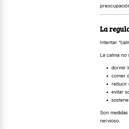
preocupación 
La regul
Intentar “cal
La calma no s
dormir 
comer d
reducir
evitar 
sostener
Son medidas 
nervioso.