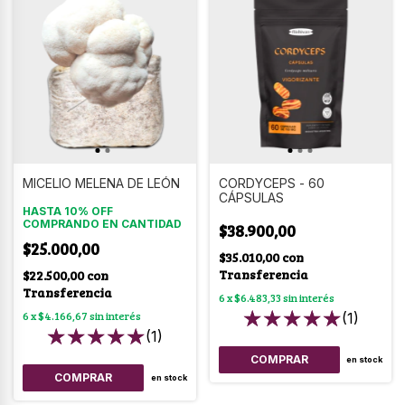
MICELIO MELENA DE LEÓN
CORDYCEPS - 60
CÁPSULAS
HASTA 10% OFF
COMPRANDO EN CANTIDAD
$38.900,00
$25.000,00
$35.010,00
con
Transferencia
$22.500,00
con
Transferencia
6
x
$6.483,33
sin interés
6
x
$4.166,67
sin interés
(1)
(1)
en stock
COMPRAR
en stock