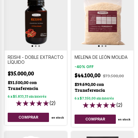
REISHI - DOBLE EXTRACTO
MELENA DE LEÓN MOLIDA
LÍQUIDO
-
40
%
OFF
$35.000,00
$44.100,00
$73.500,00
$31.500,00
con
$39.690,00
con
Transferencia
Transferencia
6
x
$5.833,33
sin interés
6
x
$7.350,00
sin interés
(2)
(2)
en stock
COMPRAR
en stock