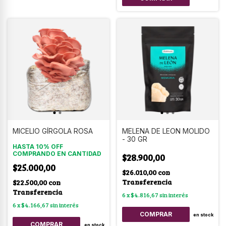
MICELIO GÍRGOLA ROSA
MELENA DE LEON MOLIDO
- 30 GR
HASTA 10% OFF
COMPRANDO EN CANTIDAD
$28.900,00
$25.000,00
$26.010,00
con
Transferencia
$22.500,00
con
Transferencia
6
x
$4.816,67
sin interés
6
x
$4.166,67
sin interés
en stock
COMPRAR
en stock