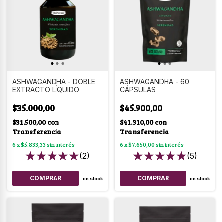
ASHWAGANDHA - DOBLE
ASHWAGANDHA - 60
EXTRACTO LÍQUIDO
CÁPSULAS
$35.000,00
$45.900,00
$31.500,00
con
$41.310,00
con
Transferencia
Transferencia
6
x
$5.833,33
sin interés
6
x
$7.650,00
sin interés
(2)
(5)
en stock
en stock