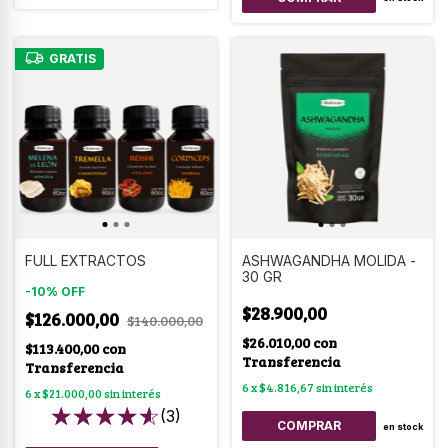
GRATIS
FULL EXTRACTOS
ASHWAGANDHA MOLIDA -
30 GR
-
10
%
OFF
$28.900,00
$126.000,00
$140.000,00
$26.010,00
con
$113.400,00
con
Transferencia
Transferencia
6
x
$4.816,67
sin interés
6
x
$21.000,00
sin interés
(3)
en stock