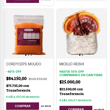
CORDYCEPS MOLIDO
MICELIO REISHI
-
40
%
OFF
HASTA 10% OFF
COMPRANDO EN CANTIDAD
$84.150,00
$140.250,00
$25.000,00
$75.735,00
con
$22.500,00
con
Transferencia
Transferencia
6
x
$14.025,00
sin interés
6
x
$4.166,67
sin interés
COMPRAR
en stock
COMPRAR
en stock