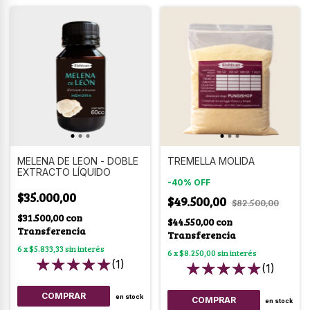
MELENA DE LEON - DOBLE
TREMELLA MOLIDA
EXTRACTO LÍQUIDO
-
40
%
OFF
$35.000,00
$49.500,00
$82.500,00
$31.500,00
con
$44.550,00
con
Transferencia
Transferencia
6
x
$5.833,33
sin interés
6
x
$8.250,00
sin interés
(1)
(1)
en stock
COMPRAR
en stock