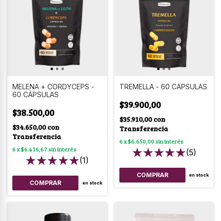
MELENA + CORDYCEPS -
TREMELLA - 60 CÁPSULAS
60 CÁPSULAS
$39.900,00
$38.500,00
$35.910,00
con
$34.650,00
con
Transferencia
Transferencia
6
x
$6.650,00
sin interés
6
x
$6.416,67
sin interés
(5)
(1)
en stock
en stock