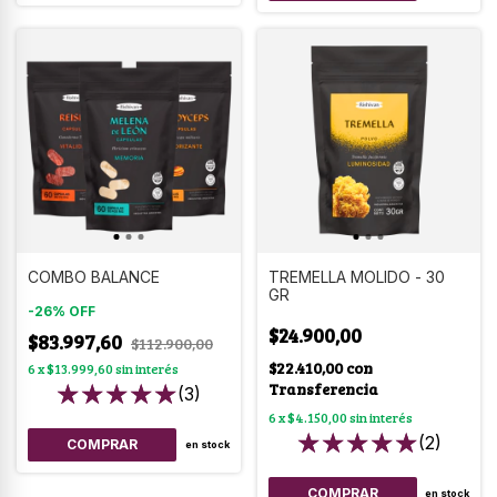
COMBO BALANCE
TREMELLA MOLIDO - 30
GR
-
26
%
OFF
$24.900,00
$83.997,60
$112.900,00
$22.410,00
con
6
x
$13.999,60
sin interés
Transferencia
(3)
6
x
$4.150,00
sin interés
(2)
en stock
en stock