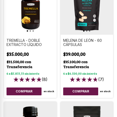
TREMELLA - DOBLE
MELENA DE LEÓN - 60
EXTRACTO LÍQUIDO
CÁPSULAS
$35.000,00
$39.000,00
$31.500,00
con
$35.100,00
con
Transferencia
Transferencia
6
x
$5.833,33
sin interés
6
x
$6.500,00
sin interés
(8)
(7)
en stock
en stock